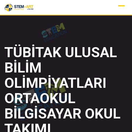
Skip
to
content
TÜBİTAK ULUSAL
BİLİM
OLİMPİYATLARI
ORTAOKUL
BİLGİSAYAR OKUL
TAKIMI