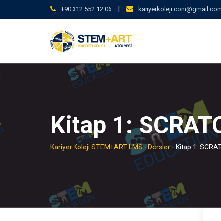
Skip
|
+90 312 552 12 06
kariyerkoleji.com@gmail.co
to
content
Kitap 1: SCRAT
Kariyer Koleji STEM+ART LMS
-
Dersler
-
Kitap 1: SCRA