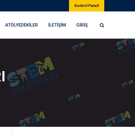
Kontrol Paneli
ATÖLYEDEKILER
İLETIŞIM
GIRIŞ
I