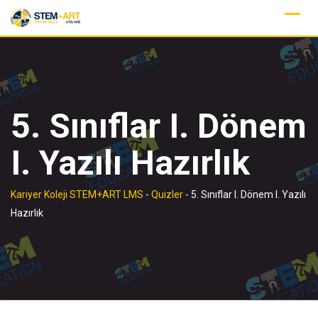
Skip
to
content
5. Sınıflar I. Dönem
I. Yazılı Hazırlık
Kariyer Koleji STEM+ART LMS
-
Quizler
-
5. Sınıflar I. Dönem I. Yazılı
Hazırlık