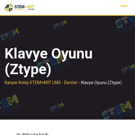
Skip
to
content
Klavye Oyunu
(Ztype)
Kariyer Koleji STEM+ART LMS
-
Dersler
-
Klavye Oyunu (Ztype)
Hi, Welcome back!