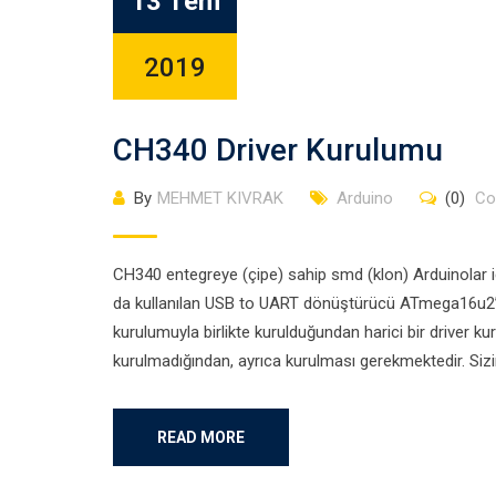
13 Tem
2019
CH340 Driver Kurulumu
By
MEHMET KIVRAK
Arduino
(0)
Co
CH340 entegreye (çipe) sahip smd (klon) Arduinolar içi
da kullanılan USB to UART dönüştürücü ATmega16u2’dir
kurulumuyla birlikte kurulduğundan harici bir driver ku
kurulmadığından, ayrıca kurulması gerekmektedir. Sizi
READ MORE