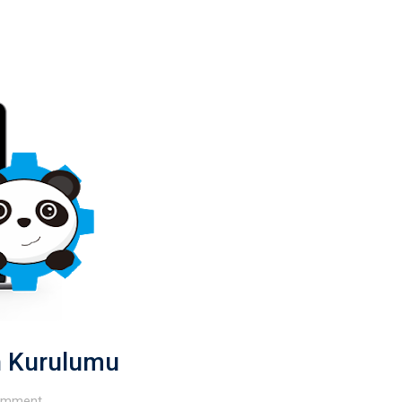
n Kurulumu
mment