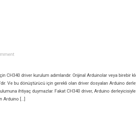
mment
n CH340 driver kurulum adımlarıdır. Orijinal Arduinolar veya birebir kl
. Ve bu dönüştürücü için gerekli olan driver dosyaları Arduino derley
rulumuna ihtiyaç duymazlar. Fakat CH340 driver, Arduino derleyicisiyle 
n Arduino […]