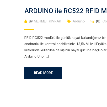
ARDUINO ile RC522 RFID M
By
MEHMET KIVRAK
Arduino
(0)
Co
RFID RC522 modülü ile günlük hayat kullandığımız b
anahtarlık ile kontrol edebilirsiniz. 13,56 MHz HF(yüks
kilitlerinde kullanılsa da kişinin hayal gücüne bağlı ol
Arduino Uno […]
READ MORE