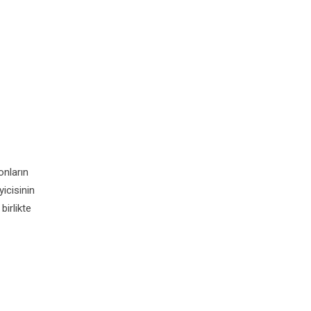
onların
icisinin
birlikte