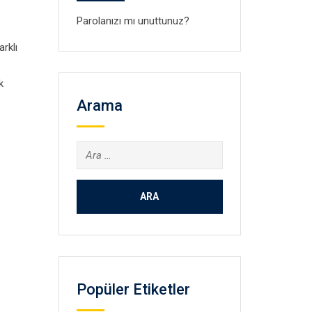
Parolanızı mı unuttunuz?
rklı
k
Arama
Arama:
Popüler Etiketler