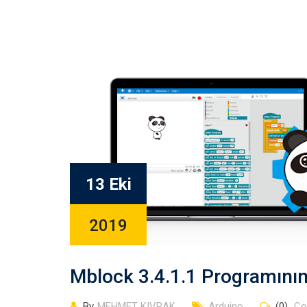
13 Eki
2019
Mblock 3.4.1.1 Programını
By
MEHMET KIVRAK
Arduino
(0)
Co