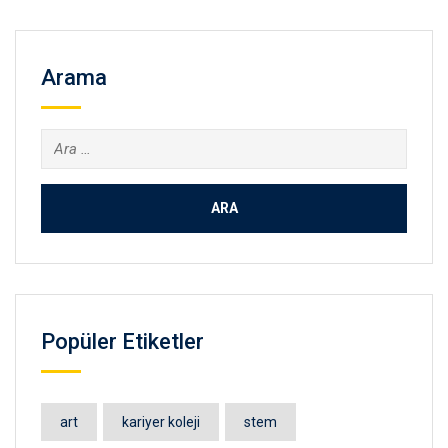
Arama
Arama:
Popüler Etiketler
art
kariyer koleji
stem