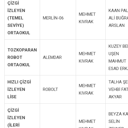
ÇİZGİ
İZLEYEN
KAAN PA
MEHMET
(TEMEL
MERLİN-06
ALİ BUĞR
KIVRAK
SEVİYE)
ARSLAN
ORTAOKUL
KUZEY BE
TOZKOPARAN
MEHMET
UŞEN
ROBOT
ALEMDAR
KIVRAK
MAHMUT
ORTAOKUL
ESAD ERK
HIZLI ÇİZGİ
TALHA ŞE
MEHMET
İZLEYEN
ROBOLT
VEHBİ FA
KIVRAK
LİSE
AKYAR
ÇİZGİ
BEYZA K
İZLEYEN
MEHMET
SELİN
(İLERİ