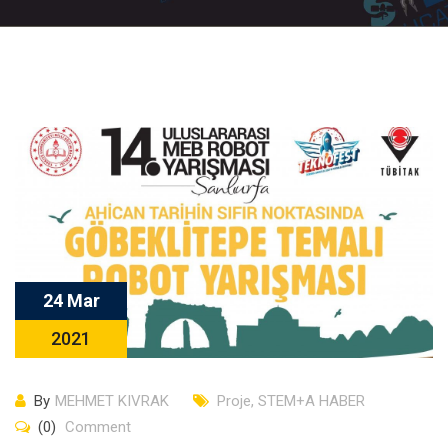
24 Mar
2021
By
MEHMET KIVRAK
Proje
,
STEM+A HABER
(0)
Comment