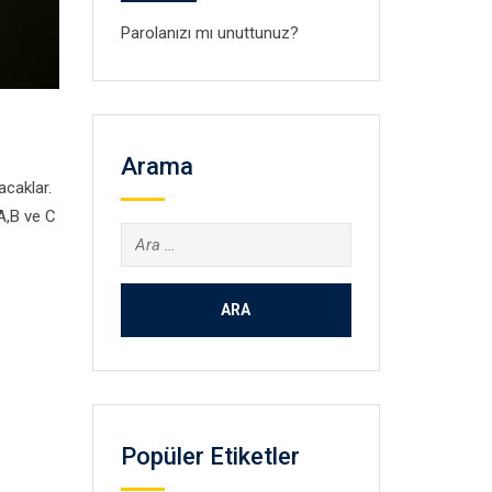
Parolanızı mı unuttunuz?
Arama
acaklar.
A,B ve C
Arama:
Popüler Etiketler