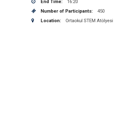
End Time:
16:20
Number of Participants:
450
Location:
Ortaokul STEM Atölyesi