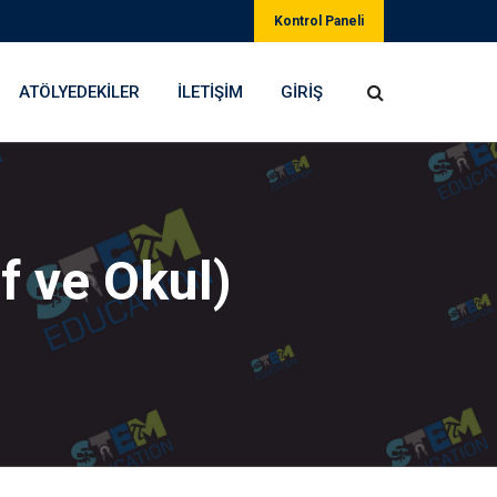
Kontrol Paneli
ATÖLYEDEKILER
İLETIŞIM
GIRIŞ
f ve Okul)