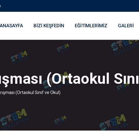
m
ANASAYFA
BIZI KEŞFEDIN
EĞITIMLERIMIZ
GALERI
ışması (Ortaokul Sını
rışması (Ortaokul Sınıf ve Okul)