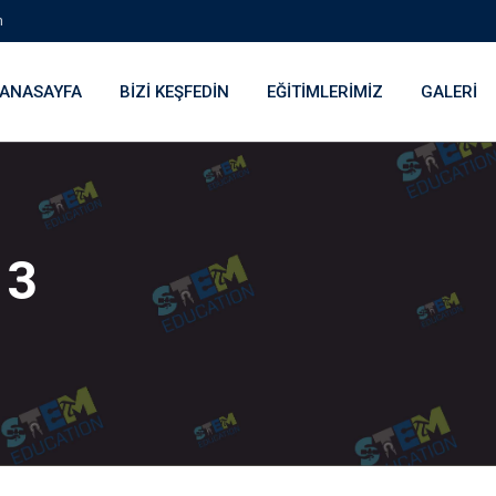
m
ANASAYFA
BIZI KEŞFEDIN
EĞITIMLERIMIZ
GALERI
 3