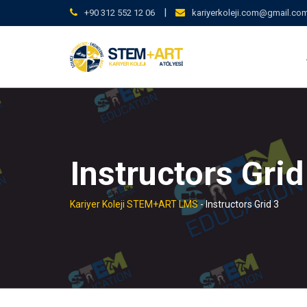
Skip
|
+90 312 552 12 06
kariyerkoleji.com@gmail.co
to
content
Instructors Grid
Kariyer Koleji STEM+ART LMS
-
Instructors Grid 3